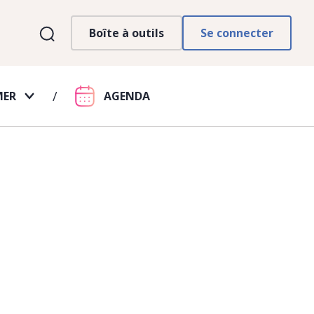
Boîte à outils
Se connecter
MER
AGENDA
ville
 de Roubaix
té et Laïcité
es – hommes