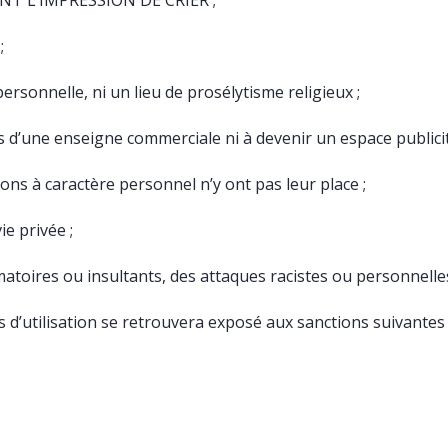
NT
L’
IMPRESSION
DE
CRIER
;
;
ersonnelle, ni un lieu de prosélytisme religieux ;
is d’une enseigne commerciale ni à devenir un espace publicit
ions à caractère personnel n’y ont pas leur place ;
ie privée ;
toires ou insultants, des attaques racistes ou personnelles
’utilisation se retrouvera exposé aux sanctions suivantes 