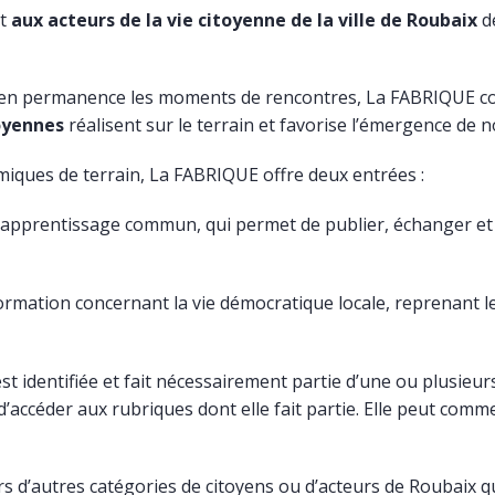
nt
aux acteurs de la vie citoyenne de la ville de Roubaix
de
cité
Médiation
r en permanence les moments de rencontres, La
FABRIQUE
co
oyennes
réalisent sur le terrain et favorise l’émergence de n
miques de terrain, La
FABRIQUE
offre deux entrées :
t d’apprentissage commun, qui permet de publier, échanger et 
information concernant la vie démocratique locale, reprenant 
st identifiée et fait nécessairement partie d’une ou plusieur
d’accéder aux rubriques dont elle fait partie. Elle peut comm
s d’autres catégories de citoyens ou d’acteurs de Roubaix qu