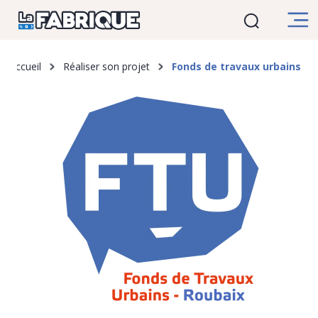
au
courante
suivante
contenu
principal
d'Ariane
Accueil
Réaliser son projet
Fonds de travaux urbains