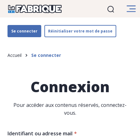
au
connexion
principaux
contenu
utilisateur
principal
Se connecter
Réinitialiser votre mot de passe
d'Ariane
Accueil
Se connecter
Connexion
Pour accéder aux contenus réservés, connectez-
vous.
Identifiant ou adresse mail